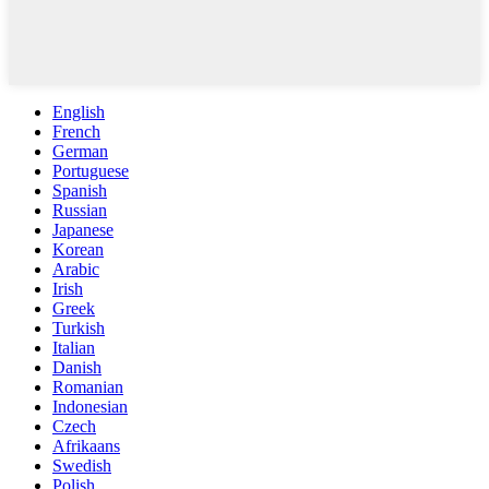
English
French
German
Portuguese
Spanish
Russian
Japanese
Korean
Arabic
Irish
Greek
Turkish
Italian
Danish
Romanian
Indonesian
Czech
Afrikaans
Swedish
Polish