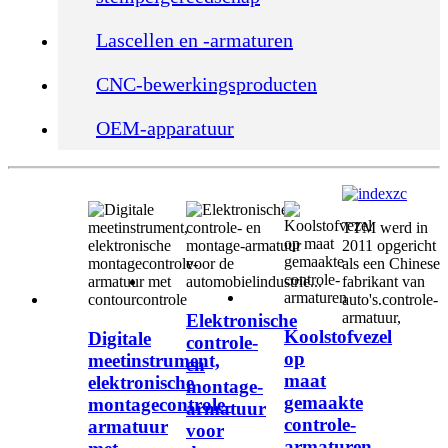
Lascellen en -armaturen
CNC-bewerkingsproducten
OEM-apparatuur
TTM werd in
2011 opgericht
als een Chinese
fabrikant van
auto's.
controle-
armatuur
,
Elektronische
Koolstofvezel
Digitale
controle-
op
meetinstrument,
en
maat
elektronische
montage-
gemaakte
montagecontrole-
armatuur
controle-
armatuur
voor
armaturen