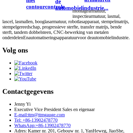
met
de
contourcontrole
automobielindustrie...
montagearmatuur
,
inspectiearmatuur
,
lasmal
,
lascel
,
lasmallen
,
booglasarmatuur
,
robotlasapparaat
,
stempelmatrijs
,
stempelgereedschap
,
progressieve sterfte
,
transfer matrijs
,
bende
sterft
,
tandem dobbelsteen
,
CNC-bewerking van metalen
onderdelen
En
automatiseringsapparatuur
voor de
automobiel
industrie.
Volg ons
Contactgegevens
Jenny Yi
Executive Vice President Sales en eigenaar
E-mail:ttm@ttmgauge.com
Tel: +86-13902478770
WhatsApp:+86-13902478770
Adres: Kamer nr. 201, Gebouw nr. 1, YanHeweg, JiaoShe,