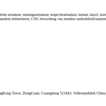
trole-armatuur
,
montagearmatuur
,
inspectiearmatuur
,
lasmal
,
lascel
,
las
tandem dobbelsteen
,
CNC-bewerking van metalen onderdelen
En
autom
DongKeng Town, DongGuan, Guangdong 523443, Volksrepubliek China