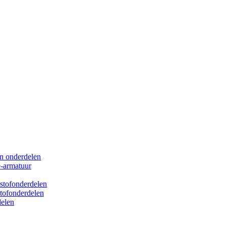
en onderdelen
e-armatuur
tstofonderdelen
stofonderdelen
delen