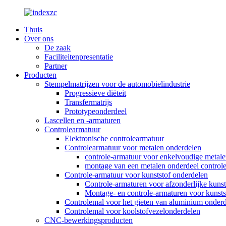
Thuis
Over ons
De zaak
Faciliteitenpresentatie
Partner
Producten
Stempelmatrijzen voor de automobielindustrie
Progressieve diëteit
Transfermatrijs
Prototypeonderdeel
Lascellen en -armaturen
Controlearmatuur
Elektronische controlearmatuur
Controlearmatuur voor metalen onderdelen
controle-armatuur voor enkelvoudige metal
montage van een metalen onderdeel control
Controle-armatuur voor kunststof onderdelen
Controle-armaturen voor afzonderlijke kuns
Montage- en controle-armaturen voor kunst
Controlemal voor het gieten van aluminium onder
Controlemal voor koolstofvezelonderdelen
CNC-bewerkingsproducten