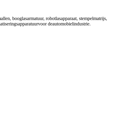
mallen
,
booglasarmatuur
,
robotlasapparaat
,
stempelmatrijs
,
atiseringsapparatuur
voor de
automobiel
industrie.