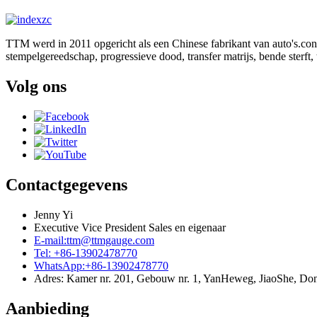
TTM werd in 2011 opgericht als een Chinese fabrikant van auto's.
con
stempelgereedschap
,
progressieve dood
,
transfer matrijs
,
bende sterft
,
Volg ons
Contactgegevens
Jenny Yi
Executive Vice President Sales en eigenaar
E-mail:ttm@ttmgauge.com
Tel: +86-13902478770
WhatsApp:+86-13902478770
Adres: Kamer nr. 201, Gebouw nr. 1, YanHeweg, JiaoShe, 
Aanbieding